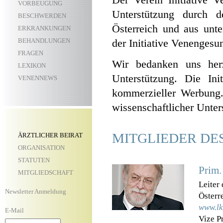
VORBEUGUNG
Unterstützung durch d
BESCHWERDEN
Österreich und aus unte
ERKRANKUNGEN
der Initiative Venengesu
BEHANDLUNGEN
FRAGEN
Wir bedanken uns herz
LEXIKON
Unterstützung. Die Ini
VENENNEWS
kommerzieller Werbung. 
wissenschaftlicher Unter
MITGLIEDER DE
ÄRZTLICHER BEIRAT
ORGANISATION
STATUTEN
Prim.
MITGLIEDSCHAFT
Leiter
Newsletter Anmeldung
Österr
www.lk
E-Mail
Vize P