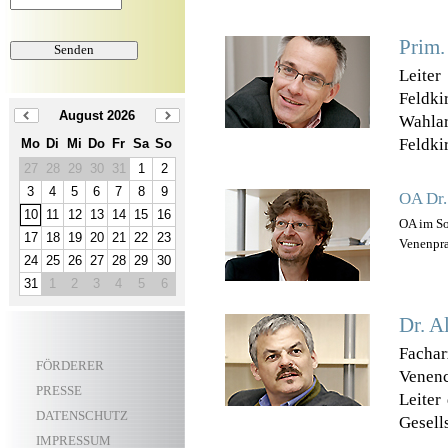
Prim.
Leite
Feldki
August 2026
Wahla
Feldki
Mo
Di
Mi
Do
Fr
Sa
So
27
28
29
30
31
1
2
3
4
5
6
7
8
9
OA Dr.
10
11
12
13
14
15
16
OA im So
17
18
19
20
21
22
23
Venenpra
24
25
26
27
28
29
30
31
1
2
3
4
5
6
Dr. A
Facha
FÖRDERER
Venenc
PRESSE
Leiter
DATENSCHUTZ
Gesell
IMPRESSUM