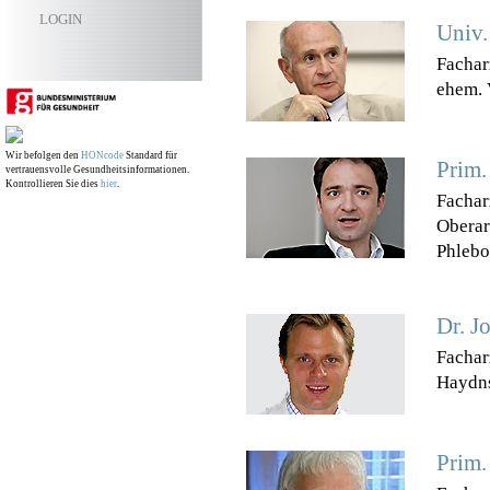
LOGIN
Univ.
Fachar
ehem. 
Wir befolgen den
HONcode
Standard für
Prim.
vertrauensvolle Gesundheitsinformationen.
Kontrollieren Sie dies
hier
.
Fachar
Oberar
Phlebo
Dr. J
Fachar
Haydns
Prim.