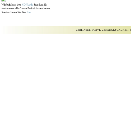
Wir befolgen den
HONcode
Standard für
vertrauensvolle Gesundheitsinformationen.
Kontrollieren Sie dies
hier
.
VEREIN INITIATIVE VENENGESUNDHEIT, R